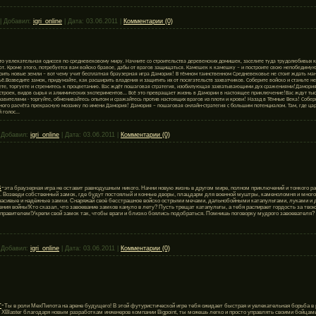
|
Добавил:
igri_online
|
Дата:
03.06.2011
|
Комментарии (0)
то увлекательная одиссея по средневековому миру. Начните со строительства деревенских домишек, заселите туда трудолюбивых
т. Кроме этого, потребуется вам войско бравое, дабы от врагов защищаться. Камешек к камешку – и построите свою непобедим
оить новые земли – вот чему учит бесплатная браузерная игра Дамория! В тёмном таинственном Средневековье не стоит ждать ма
ьё.Возведите замок, придумайте, как расширить владения и защитить их от посягательств захватчиков. Соберите войско и станьте
яете, торгуете и стремитесь к процветанию. Вас ждёт пошаговая стратегия, изобилующая захватывающими дух сражениями!Дамор
троек, видов сырья и алхимических экспериментов... Всё это превращает жизнь в Дамории в настоящее приключение!Вас ждут тыс
авителями - торгуйте, обменивайтесь опытом и сражайтесь против настоящих врагов из плоти и крови! Назад в Тёмные Века! Собери
ного расчёта прекрасную мозаику по имени Дамория!
Дамория – пошаговая онлайн-стратегия с большим потенциалом. Там, где цар
голос...
|
Добавил:
igri_online
|
Дата:
03.06.2011
|
Комментарии (0)
s
-
эта браузерная игра не оставит равнодушным никого. Начни новую жизнь в другом мире, полном приключений и тонкого ра
. Возведи собственный замок, где будут постоялый и конные дворы, плацдарм для военной муштры, каменоломня и мног
расивые и надёжные замки. Снаряжай своё бесстрашное войско острыми мечами, дальнобойными катапультами, луками и др
ения войны!Кто сказал, что завоевание замков кануло в лету? Пусть трещат катапульты, а тебя распирает гордость за т
правителем!Укрепи свой замок так, чтобы враги и близко боялись подобраться. Помнишь поговорку мудрого завоевателя?
|
Добавил:
igri_online
|
Дата:
03.06.2011
|
Комментарии (0)
r
-
Ты в роли МехПилота на арене будущего! В этой футуристической игре тебя ожидает быстрая и увлекательная борьба в
В XBlaster благодаря новым разработкам инженеров компании Bigpoint, ты можешь легко и просто управлять своими бой