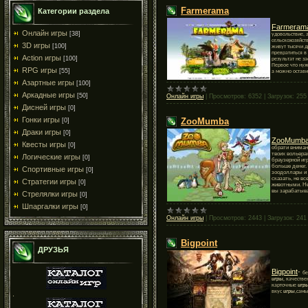
Farmerama
Категории раздела
Farmeram
Онлайн игры
[38]
удовольствие, 
сельскохозяйст
3D игры
[100]
живут тысячи д
превратиться в
Action игры
[100]
результат не з
Первое что нуж
RPG игры
[55]
а можно остави
Азартные игры
[100]
Аркадные игры
[50]
Онлайн игры
|
Просмотров:
6352
|
Загрузок:
255
Дисней игры
[0]
Гонки игры
ZooMumba
[0]
Драки игры
[0]
ZooMumb
Квесты игры
[0]
обрати вниман
твоих вольера
Логические игры
[0]
браузерной и
больше денег.
Спортивные игры
[0]
зоодоллары и 
сказать, не в
Стратегии игры
[0]
животными. Не
вы зарабатыва
Стрелялки игры
[0]
Шпаргалки игры
[0]
Онлайн игры
|
Просмотров:
2443
|
Загрузок:
241
Bigpoint
ДРУЗЬЯ
Bigpoint
-
бе
игры
,
качестве
карточные
игр
вкус
игры
,сам
.