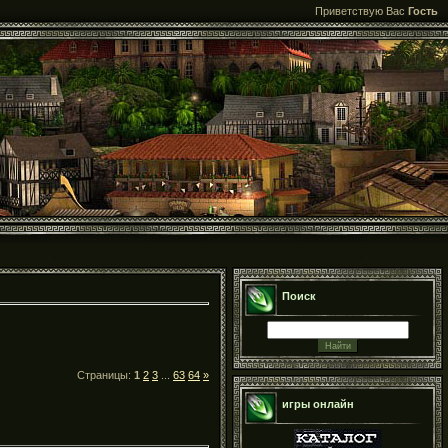
Приветствую Вас
Гость
Поиск
Страницы
:
1
2
3
...
63
64
»
игры онлайн